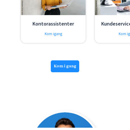
Kontorassistenter
Kundeservic
Kom igang
Kom i
Kom i gang